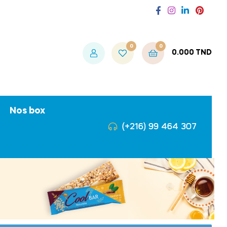
0
0
0.000
TND
Nos box
(+216) 99 464 307